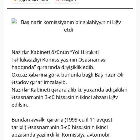
Nazirlər Kabineti özünün “Yol Hərəkəti
Təhlükəsizliyi Komissiyasının Əsasnaməsi
haqqında” qərarında dəyişiklik edib.
Oxu.az xəbərinə görə, bununla bağlı Baş nazir Əli
Əsədov qərar imzalayıb.
Nazirlər Kabineti qərara alıb ki, yuxarıda adıçəkilən
Əsasnamənin 3-cü hissəsinin ikinci abzası ləğv
edilsin.
Bundan əvvəlki qərarla (1999-cu il 11 avqust
tarixli) Əsasnamənin 3-cü hissəsinin ikinci
abzasında yazılırdı ki, Komissiya avtomobil