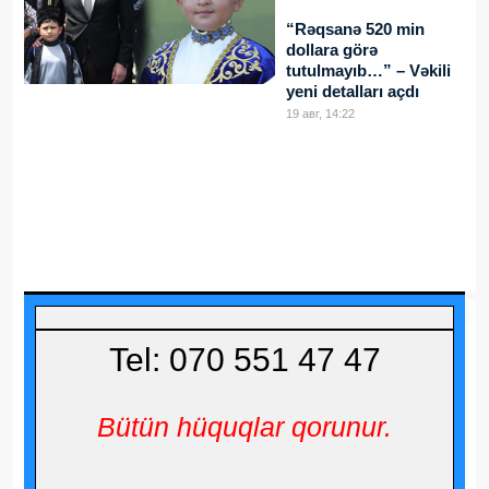
“Rəqsanə 520 min
dollara görə
tutulmayıb…” – Vəkili
yeni detalları açdı
19 авг, 14:22
Tel: 070 551 47 47
Bütün hüquqlar qorunur.