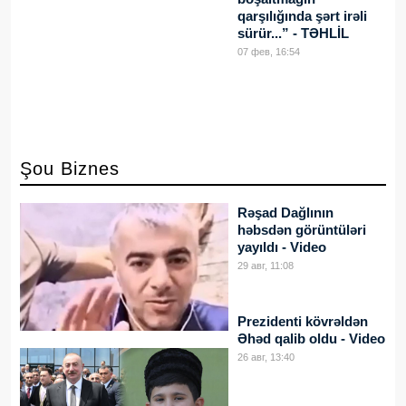
qarşılığında şərt irəli
sürür...” - TƏHLİL
07 фев, 16:54
Şou Biznes
Rəşad Dağlının
həbsdən görüntüləri
yayıldı - Video
29 авг, 11:08
Prezidenti kövrəldən
Əhəd qalib oldu - Video
26 авг, 13:40