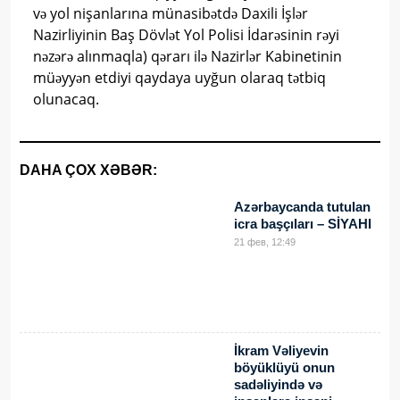
və yol nişanlarına münasibətdə Daxili İşlər
Nazirliyinin Baş Dövlət Yol Polisi İdarəsinin rəyi
nəzərə alınmaqla) qərarı ilə Nazirlər Kabinetinin
müəyyən etdiyi qaydaya uyğun olaraq tətbiq
olunacaq.
DAHA ÇOX XƏBƏR:
Azərbaycanda tutulan
icra başçıları – SİYAHI
21 фев, 12:49
İkram Vəliyevin
böyüklüyü onun
sadəliyində və