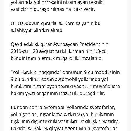
yollarında yol hərəkətini nizamlayan texniki
vasitələrin quraşdırılmasına icazə verir.
Əli Əsədovun qərarla isə Komissiyanın bu
səlahiyyəti əlindən alınıb.
Qeyd edək ki, qərar Azərbaycan Prezidentinin
2019-cu il 28 avqust tarixli fərmanının 1.3-cü
bəndini təmin etmək məqsədi ilə imzalanıb.
“Yol Hərəkəti haqqında” qanunun 9-cu maddəsinin
9-cu bəndinə əsasən avtomobil yollarında yol
hərəkətini nizamlayan texniki vasitələr müvafiq icra
hakimiyyəti orqanının icazəsi ilə quraşdırılır.
Bundan sonra avtomobil yollarında svetoforlar,
yol nişanları, nişanlama xətləri və yol hərəkətinin
təşkilinin digər texniki vasitələri Daxili İşlər Nazirliyi,
Bakıda isə Bakı Nəqliyyat Agentliyinin (svetoforlar