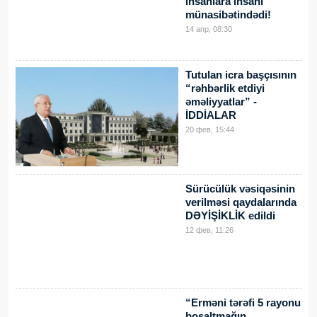
insanlara insani
münasibətindədi!
14 апр, 08:30
Tutulan icra başçısının
“rəhbərlik etdiyi
əməliyyatlar” -
İDDİALAR
20 фев, 15:44
Sürücülük vəsiqəsinin
verilməsi qaydalarında
DƏYİŞİKLİK edildi
12 фев, 11:26
“Erməni tərəfi 5 rayonu
boşaltmağın