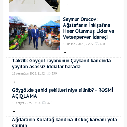
→
Seymur Orucov:
Ağstafanın İnkişafına
Həsr Olunmuş Lider və
Vətənpərvər İdarəçi
19 ноябрь 2025, 23:55
490
→
Təkzib: Göygöl rayonunun Çaykənd kəndində
yayılan əsassız iddialar barədə
15 сентябрь 2025, 11:42
359
→
Göygöldə şəhid şəkilləri niyə silinib? - RƏSMİ
AÇIQLAMA
19 август 2025, 13:14
426
→
Ağdərənin Kolatağ kəndinə ilk köç karvanı yola
salınıb