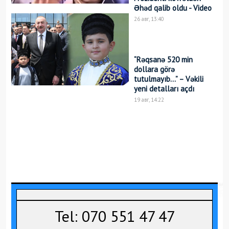
Əhəd qalib oldu - Video
26 авг, 13:40
“Rəqsanə 520 min
dollara görə
tutulmayıb…” – Vəkili
yeni detalları açdı
19 авг, 14:22
Tel: 070 551 47 47