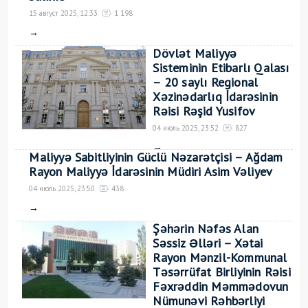
15 август 2025, 12:33
1 198
→
Dövlət Maliyyə
Sisteminin Etibarlı Qalası
– 20 saylı Regional
Xəzinədarlıq İdarəsinin
Rəisi Rəşid Yusifov
04 июль 2025, 23:52
827
→
Maliyyə Sabitliyinin Güclü Nəzarətçisi – Ağdam
Rayon Maliyyə İdarəsinin Müdiri Asim Vəliyev
04 июль 2025, 23:50
438
→
Şəhərin Nəfəs Alan
Səssiz Əlləri – Xətai
Rayon Mənzil-Kommunal
Təsərrüfat Birliyinin Rəisi
Fəxrəddin Məmmədovun
Nümunəvi Rəhbərliyi