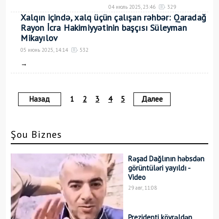
04 июль 2025, 23:46
329
Xalqın içində, xalq üçün çalışan rəhbər: Qaradağ
→
Rayon İcra Hakimiyyətinin başçısı Süleyman
Mikayılov
05 июнь 2025, 14:14
532
→
Далее
Назад
1
2
3
4
5
Şou Biznes
Rəşad Dağlının həbsdən
görüntüləri yayıldı -
Video
29 авг, 11:08
Prezidenti kövrəldən