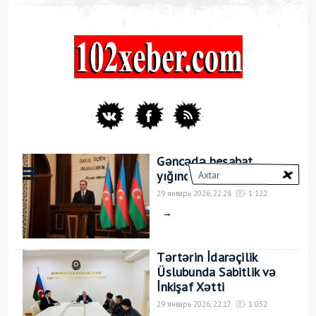
Gəncədə hesabat
yığıncağı keçirilib
29 январь 2026, 22:28
1 122
→
Tərtərin İdarəçilik
Üslubunda Sabitlik və
İnkişaf Xətti
29 январь 2026, 22:17
1 052