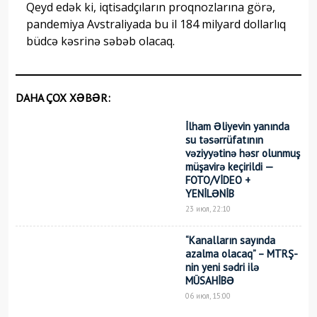
Qeyd edək ki, iqtisadçıların proqnozlarına görə,
pandemiya Avstraliyada bu il 184 milyard dollarlıq
büdcə kəsrinə səbəb olacaq.
DAHA ÇOX XƏBƏR:
İlham Əliyevin yanında
su təsərrüfatının
vəziyyətinə həsr olunmuş
müşavirə keçirildi —
FOTO/VİDEO +
YENİLƏNİB
23 июл, 22:10
“Kanalların sayında
azalma olacaq” – MTRŞ-
nin yeni sədri ilə
MÜSAHİBƏ
06 июл, 15:00