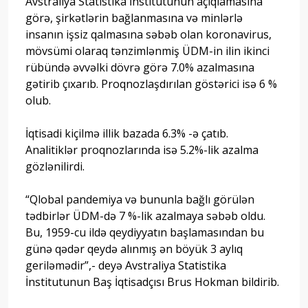
Avstraliya Statistika İnstitutunun açıqlamasına
görə, şirkətlərin bağlanmasına və minlərlə
insanın işsiz qalmasına səbəb olan koronavirus,
mövsümi olaraq tənzimlənmiş ÜDM-in ilin ikinci
rübündə əvvəlki dövrə görə 7.0% azalmasına
gətirib çıxarıb. Proqnozlaşdırılan göstərici isə 6 %
olub.
İqtisadi kiçilmə illik bazada 6.3% -ə çatıb.
Analitiklər proqnozlarında isə 5.2%-lik azalma
gözlənilirdi.
“Qlobal pandemiya və bununla bağlı görülən
tədbirlər ÜDM-də 7 %-lik azalmaya səbəb oldu.
Bu, 1959-cu ildə qeydiyyatın başlamasından bu
günə qədər qeydə alınmış ən böyük 3 aylıq
geriləmədir”,- deyə Avstraliya Statistika
İnstitutunun Baş İqtisadçısı Brus Hokman bildirib.