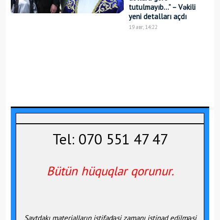
tutulmayıb…” – Vəkili
yeni detalları açdı
19 авг, 14:22
Tel: 070 551 47 47
Bütün hüquqlar qorunur.
Saytdakı materialların istifadəsi zamanı istinad edilməsi