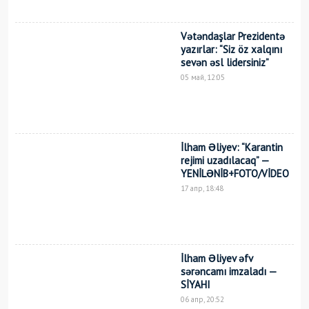
Vətəndaşlar Prezidentə
yazırlar: “Siz öz xalqını
sevən əsl lidersiniz”
05 май, 12:05
İlham Əliyev: “Karantin
rejimi uzadılacaq” —
YENİLƏNİB+FOTO/VİDEO
17 апр, 18:48
İlham Əliyev əfv
sərəncamı imzaladı —
SİYAHI
06 апр, 20:52