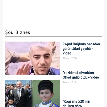
Şou Biznes
Rəşad Dağlının həbsdən
görüntüləri yayıldı -
Video
29 авг, 11:08
Prezidenti kövrəldən
Əhəd qalib oldu - Video
26 авг, 13:40
“Rəqsanə 520 min
dollara görə