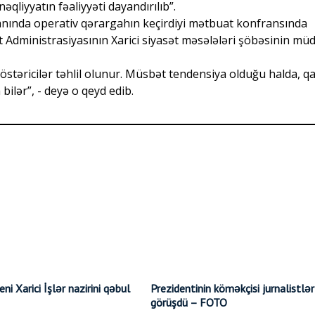
əqliyyatın fəaliyyəti dayandırılıb”.
yanında operativ qərargahın keçirdiyi mətbuat konfransında
 Administrasiyasının Xarici siyasət məsələləri şöbəsinin müd
östəricilər təhlil olunur. Müsbət tendensiya olduğu halda, qa
bilər”, - deyə o qeyd edib.
ni Xarici İşlər nazirini qəbul
Prezidentinin köməkçisi jurnalistlər
görüşdü – FOTO