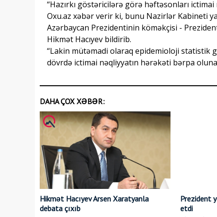
“Hazırkı göstəricilərə görə həftəsonları ictimai n
Oxu.az xəbər verir ki, bunu Nazirlər Kabineti 
Azərbaycan Prezidentinin köməkçisi - Prezident
Hikmət Hacıyev bildirib.
“Lakin mütəmadi olaraq epidemioloji statistik g
dövrdə ictimai nəqliyyatın hərəkəti bərpa oluna 
DAHA ÇOX XƏBƏR:
Hikmət Hacıyev Arsen Xaratyanla
Prezident ye
debata çıxıb
etdi