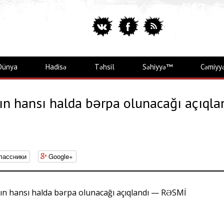
Dünya
Hadisə
Təhsil
Səhiyyə™
Cəmiyy
tın hansı halda bərpa olunacağı açıqla
лассники
Google+