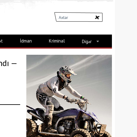
ət
İdman
Kriminal
Digər
ndı —