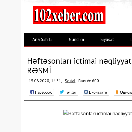
Ana Səhifə
Gündəm
Siyasət
Həftəsonları ictimai nəqliyya
RƏSMİ
15.08.2020, 14:51,
Sosial
Baxılıb: 600
Facebook
Twitter
Вконтакте
Однок