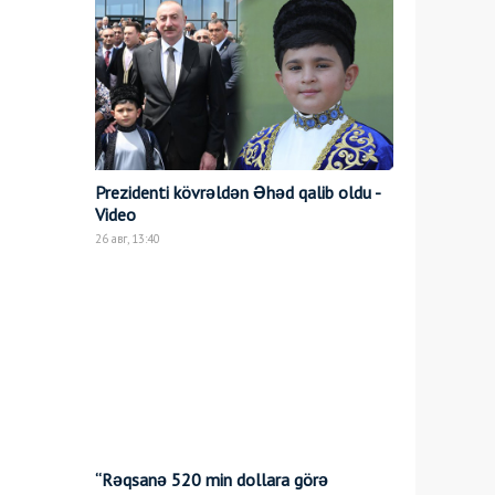
Prezidenti kövrəldən Əhəd qalib oldu -
Video
26 авг, 13:40
“Rəqsanə 520 min dollara görə