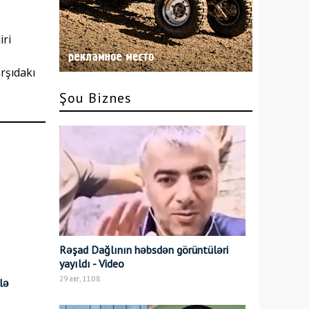
iri
rşıdakı
Şou Biznes
Rəşad Dağlının həbsdən görüntüləri
yayıldı - Video
29 авг, 11:08
lə