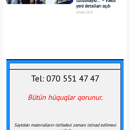
tutulmayıb…” – Vəkili
yeni detalları açdı
19 авг, 14:22
Tel: 070 551 47 47
Bütün hüquqlar qorunur.
Saytdakı materialların istifadəsi zamanı istinad edilməsi