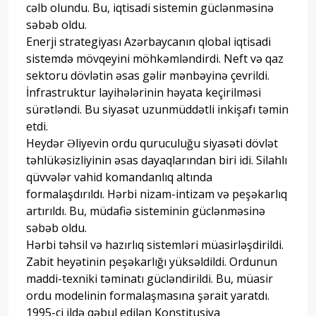
cəlb olundu. Bu, iqtisadi sistemin güclənməsinə
səbəb oldu.
Enerji strategiyası Azərbaycanın qlobal iqtisadi
sistemdə mövqeyini möhkəmləndirdi. Neft və qaz
sektoru dövlətin əsas gəlir mənbəyinə çevrildi.
İnfrastruktur layihələrinin həyata keçirilməsi
sürətləndi. Bu siyasət uzunmüddətli inkişafı təmin
etdi.
Heydər Əliyevin ordu quruculuğu siyasəti dövlət
təhlükəsizliyinin əsas dayaqlarından biri idi. Silahlı
qüvvələr vahid komandanlıq altında
formalaşdırıldı. Hərbi nizam-intizam və peşəkarlıq
artırıldı. Bu, müdafiə sisteminin güclənməsinə
səbəb oldu.
Hərbi təhsil və hazırlıq sistemləri müasirləşdirildi.
Zabit heyətinin peşəkarlığı yüksəldildi. Ordunun
maddi-texniki təminatı gücləndirildi. Bu, müasir
ordu modelinin formalaşmasına şərait yaratdı.
1995-ci ildə qəbul edilən Konstitusiya