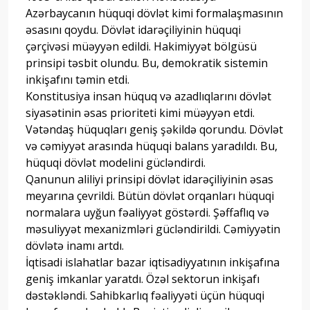
Azərbaycanın hüquqi dövlət kimi formalaşmasının
əsasını qoydu. Dövlət idarəçiliyinin hüquqi
çərçivəsi müəyyən edildi. Hakimiyyət bölgüsü
prinsipi təsbit olundu. Bu, demokratik sistemin
inkişafını təmin etdi.
Konstitusiya insan hüquq və azadlıqlarını dövlət
siyasətinin əsas prioriteti kimi müəyyən etdi.
Vətəndaş hüquqları geniş şəkildə qorundu. Dövlət
və cəmiyyət arasında hüquqi balans yaradıldı. Bu,
hüquqi dövlət modelini gücləndirdi.
Qanunun aliliyi prinsipi dövlət idarəçiliyinin əsas
meyarına çevrildi. Bütün dövlət orqanları hüquqi
normalara uyğun fəaliyyət göstərdi. Şəffaflıq və
məsuliyyət mexanizmləri gücləndirildi. Cəmiyyətin
dövlətə inamı artdı.
İqtisadi islahatlar bazar iqtisadiyyatının inkişafına
geniş imkanlar yaratdı. Özəl sektorun inkişafı
dəstəkləndi. Sahibkarlıq fəaliyyəti üçün hüquqi