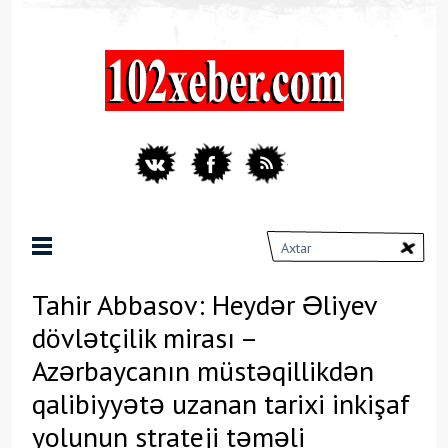
Tahir Abbasov: Heydər Əliyev
dövlətçilik mirası –
Azərbaycanın müstəqillikdən
qalibiyyətə uzanan tarixi inkişaf
yolunun strateji təməli