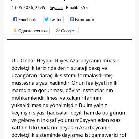
13.05.2026, 23:49,
Siyasət
Baxılıb: 855
Facebook
Twitter
Вконтакте
Одноклассники
Google+
Ulu Öndər Heydər Əliyev Azərbaycanın müasir
dövlətçilik tarixində dərin strateji baxış və
uzaqgörən idarəçilik sistemi formalaşdırmış
müstəsna siyasi xadimdir. Onun fəaliyyəti milli
maraqların qorunması, dövlət institutlarının
möhkəmləndirilməsi və xalqın rifahının
yüksəldilməsinə yönəlmişdir. Bu irs yalnız
keçmişin siyasi hadisələri deyil, həm də bu günün
və gələcəyin inkişaf yolunu müəyyən edən əsas
xəttdir. Ulu Öndərin ideyaları Azərbaycanın
dövlətçilik sistemində dəyişməz istiqamətverici rol