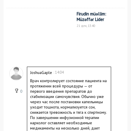
Firudin müəllim:
Müzəffər Lider
21 дек, 13:40
JoshuaGaple
: 14:04
Врач контролирует состояние пациента на
протяжении всей процедуры — от
0
первого введения препаратов до
стабилизации самочувствия. Обычно уже
через час после постановки капельницы
уходит тошнота, нормализуется сон,
снижается тревожность и тяга к спиртному.
По завершении инфузионной терапии
нарколог оставляет необходимые
медикаменты на несколько дней, дает