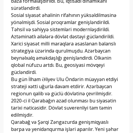
baza formalaşdırıldı. Bu, iqtisadi dinamikanı
sürətləndirdi.
Sosial siyasət əhalinin rifahının yüksəldilməsinə
yönəlmişdi. Sosial proqramlar genişləndirildi.
Təhsil və səhiyyə sistemləri modernləşdirildi.
Aztəminatlı ailələrə dövlət dəstəyi gücləndirildi.
Xarici siyasət milli maraqlara əsaslanan balanslı
strategiya üzərində qurulmuşdu. Azərbaycan
beynəlxalq əməkdaşlığı genişləndirdi. Ölkənin
qlobal nüfuzu artdı. Bu, geosiyasi mövqeyi
gücləndirdi.
Bu gün İlham Əliyev Ulu Öndərin müəyyən etdiyi
strateji xətti uğurla davam etdirir. Azərbaycan
regionun qalib və güclü dövlətinə çevrilmişdir.
2020-ci il Qarabağın azad olunması bu siyasətin
tarixi nəticəsidir. Dövlət suverenliyi tam təmin
edilmişdir.
Qarabağ və Şərqi Zəngəzurda genişmiqyaslı
bərpa və yenidənqurma işləri aparılır. Yeni şəhər