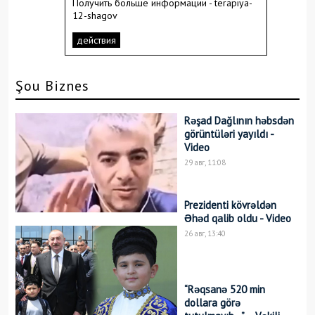
Получить больше информации -
terapiya-
12-shagov
действия
Şou Biznes
Rəşad Dağlının həbsdən
görüntüləri yayıldı -
Video
29 авг, 11:08
Prezidenti kövrəldən
Əhəd qalib oldu - Video
26 авг, 13:40
“Rəqsanə 520 min
dollara görə