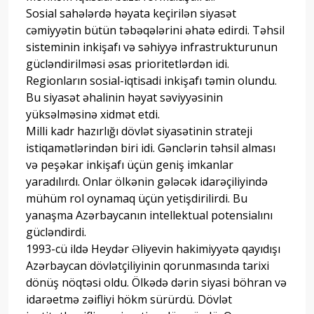
Sosial sahələrdə həyata keçirilən siyasət
cəmiyyətin bütün təbəqələrini əhatə edirdi. Təhsil
sisteminin inkişafı və səhiyyə infrastrukturunun
gücləndirilməsi əsas prioritetlərdən idi.
Regionların sosial-iqtisadi inkişafı təmin olundu.
Bu siyasət əhalinin həyat səviyyəsinin
yüksəlməsinə xidmət etdi.
Milli kadr hazırlığı dövlət siyasətinin strateji
istiqamətlərindən biri idi. Gənclərin təhsil alması
və peşəkar inkişafı üçün geniş imkanlar
yaradılırdı. Onlar ölkənin gələcək idarəçiliyində
mühüm rol oynamaq üçün yetişdirilirdi. Bu
yanaşma Azərbaycanın intellektual potensialını
gücləndirdi.
1993-cü ildə Heydər Əliyevin hakimiyyətə qayıdışı
Azərbaycan dövlətçiliyinin qorunmasında tarixi
dönüş nöqtəsi oldu. Ölkədə dərin siyasi böhran və
idarəetmə zəifliyi hökm sürürdü. Dövlət