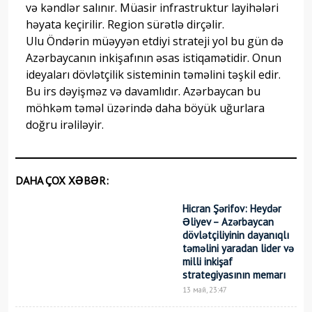
və kəndlər salınır. Müasir infrastruktur layihələri
həyata keçirilir. Region sürətlə dirçəlir.
Ulu Öndərin müəyyən etdiyi strateji yol bu gün də
Azərbaycanın inkişafının əsas istiqamətidir. Onun
ideyaları dövlətçilik sisteminin təməlini təşkil edir.
Bu irs dəyişməz və davamlıdır. Azərbaycan bu
möhkəm təməl üzərində daha böyük uğurlara
doğru irəliləyir.
DAHA ÇOX XƏBƏR:
Hicran Şərifov: Heydər
Əliyev – Azərbaycan
dövlətçiliyinin dayanıqlı
təməlini yaradan lider və
milli inkişaf
strategiyasının memarı
13 май, 23:47