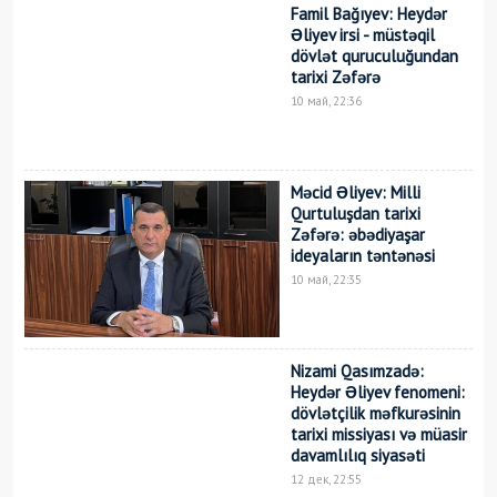
Famil Bağıyev: Heydər
Əliyev irsi - müstəqil
dövlət quruculuğundan
tarixi Zəfərə
10 май, 22:36
Məcid Əliyev: Milli
Qurtuluşdan tarixi
Zəfərə: əbədiyaşar
ideyaların təntənəsi
10 май, 22:35
Nizami Qasımzadə:
Heydər Əliyev fenomeni:
dövlətçilik məfkurəsinin
tarixi missiyası və müasir
davamlılıq siyasəti
12 дек, 22:55