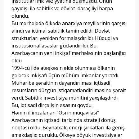
institutları iflic vəziyyətinə düşmüşdü. Onun
qayıdışı ilə sabitlik və dövlət idarəçiliyi bərpa
olundu.
Bu mərhələdə ölkədə anarxiya meyillərinin qarşısı
alındı və ictimai sabitlik təmin edildi. Dövlət
strukturları yenidən formalaşdırıldı. Hüquqi və
institusional əsaslar gücləndirildi. Bu,
Azərbaycanın yeni inkişaf mərhələsinin başlanğıcı
oldu.
1994-cü ildə atəşkəsin əldə olunması ölkənin
gələcək inkişafı üçün mühüm imkanlar yaratdı.
Müharibə şəraitinin dayandırılması iqtisadi
resursların düzgün istiqamətləndirilməsinə şərait
verdi. Sabitlik investisiya mühitini yaxşılaşdırdı.
Bu, iqtisadi dirçəlişin əsasını qoydu.
Həmin il imzalanan “Əsrin müqaviləsi”
Azərbaycanın iqtisadi tarixində strateji dönüş
nöqtəsi oldu. Beynəlxalq enerji şirkətləri ilə geniş
əməkdaşlıq quruldu. Ölkəyə böyük investisiyalar