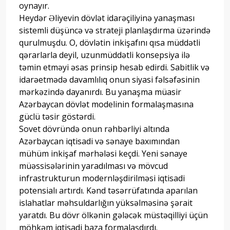
oynayır.
Heydər Əliyevin dövlət idarəçiliyinə yanaşması
sistemli düşüncə və strateji planlaşdırma üzərində
qurulmuşdu. O, dövlətin inkişafını qısa müddətli
qərarlarla deyil, uzunmüddətli konsepsiya ilə
təmin etməyi əsas prinsip hesab edirdi. Sabitlik və
idarəetmədə davamlılıq onun siyasi fəlsəfəsinin
mərkəzində dayanırdı. Bu yanaşma müasir
Azərbaycan dövlət modelinin formalaşmasına
güclü təsir göstərdi.
Sovet dövründə onun rəhbərliyi altında
Azərbaycan iqtisadi və sənaye baxımından
mühüm inkişaf mərhələsi keçdi. Yeni sənaye
müəssisələrinin yaradılması və mövcud
infrastrukturun modernləşdirilməsi iqtisadi
potensialı artırdı. Kənd təsərrüfatında aparılan
islahatlar məhsuldarlığın yüksəlməsinə şərait
yaratdı. Bu dövr ölkənin gələcək müstəqilliyi üçün
möhkəm iqtisadi baza formalaşdırdı.