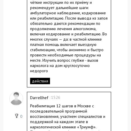
чёткие инструкции по их приёму и
рекомендует дальнейшие шаги:
амбулаторное наблюдение, кодирование
или реабилитацию. После вывода из запоя
обязательно даются рекомендации по
продолжению лечения алкоголизма,
включая кодирование и реабилитацию. Во
многих случаях — да: в частной клинике
платная помощь включает выездную
стабилизацию, чтобы анонимно и быстро
провести необходимые процедуры на
месте. Изучить вопрос глубже -
вызов
нарколога на дом круглосуточно
недорого
действия
Darrellhef
: 15:26
Реабилитация 12 шагов в Москве с
последовательной программой
0
восстановления, участием специалистов и
поддержкой на каждом этапе в
наркологической клинике «Триумф».