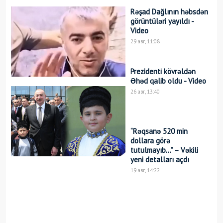
Rəşad Dağlının həbsdən
görüntüləri yayıldı -
Video
29 авг, 11:08
Prezidenti kövrəldən
Əhəd qalib oldu - Video
26 авг, 13:40
“Rəqsanə 520 min
dollara görə
tutulmayıb…” – Vəkili
yeni detalları açdı
19 авг, 14:22