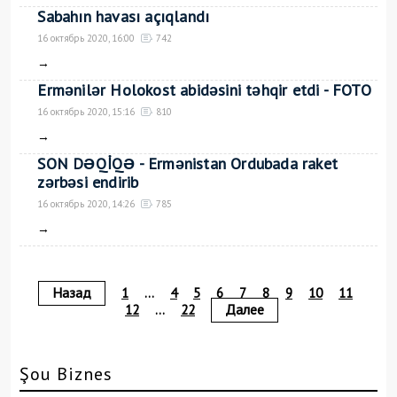
Sabahın havası açıqlandı
16 октябрь 2020, 16:00
742
→
Ermənilər Holokost abidəsini təhqir etdi - FOTO
16 октябрь 2020, 15:16
810
→
SON DƏQİQƏ - Ermənistan Ordubada raket
zərbəsi endirib
16 октябрь 2020, 14:26
785
→
Назад
1
...
4
5
6
7
8
9
10
11
Далее
12
...
22
Şou Biznes