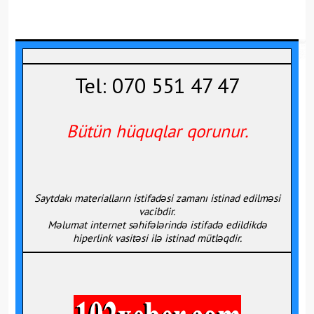
Tel: 070 551 47 47
Bütün hüquqlar qorunur.
Saytdakı materialların istifadəsi zamanı istinad edilməsi
vacibdir.
Məlumat internet səhifələrində istifadə edildikdə
hiperlink vasitəsi ilə istinad mütləqdir.