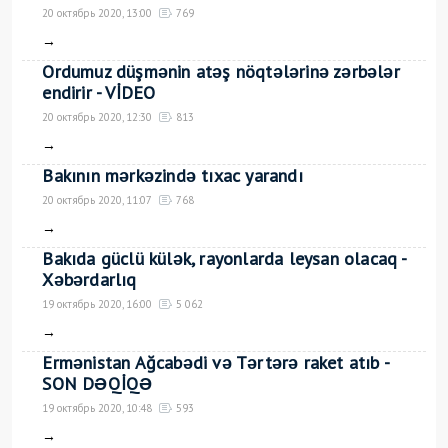
20 октябрь 2020, 13:00
769
→
Ordumuz düşmənin atəş nöqtələrinə zərbələr
endirir - VİDEO
20 октябрь 2020, 12:30
813
→
Bakının mərkəzində tıxac yarandı
20 октябрь 2020, 11:07
768
→
Bakıda güclü külək, rayonlarda leysan olacaq -
Xəbərdarlıq
19 октябрь 2020, 16:00
5 062
→
Ermənistan Ağcabədi və Tərtərə raket atıb -
SON DƏQİQƏ
19 октябрь 2020, 10:48
593
→