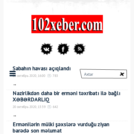
Sabahın havası açıqlandı
20 октябрь 2020, 16:00
783
→
Nazirlikdən daha bir erməni təxribatı ilə bağlı
XƏBƏRDARLIQ
20 октябрь 2020, 13:39
642
→
Ermənilərin mülki şəxslərə vurduğu ziyan
barədə son məlumat