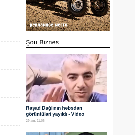
Şou Biznes
Rəşad Dağlının həbsdən
görüntüləri yayıldı - Video
29 авг, 11:08