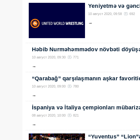
Yeniyetmə və gənc
10 август 2020, 09:58
692
→
Həbib Nurməhəmmədov növbəti döyüşə
10 август 2020, 09:30
771
→
“Qarabağ” qarşılaşmanın aşkar favoriti
10 август 2020, 09:00
780
→
İspaniya və İtaliya çempionları mübariz
08 август 2020, 10:00
821
→
“Yuventus” “Lion”a