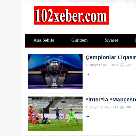
Ana Səhifə
Gündəm
Siyasət
Çempionlar Liqasın
12 август 2020, 10:14
741
→
“İnter”lə “Mançest
11 август 2020, 10:13
786
→