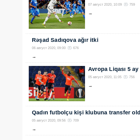
07 август 2020, 10:09
759
→
Rəşad Sadıqova ağır itki
06 август 2020, 09:00
676
→
Avropa Liqası 5 ay
05 август 2020, 11:05
756
→
Qadın futbolçu kişi klubuna transfer ol
05 август 2020, 09:56
709
→