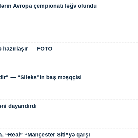
lərin Avropa çempionatı ləğv olundu
 hazırlaşır — FOTO
dir" — “Sileks”in baş məşqçisi
əni dayandırdı
, “Real” “Mançester Siti”yə qarşı