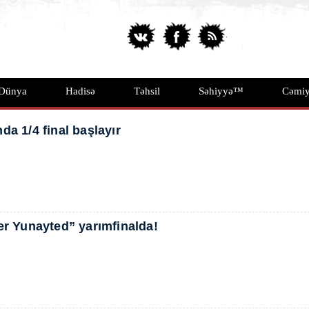
Dünya
Hadisə
Təhsil
Səhiyyə™
Cəmiy
da 1/4 final başlayır
er Yunayted” yarımfinalda!