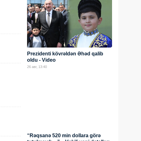
Prezidenti kövrəldən Əhəd qalib
oldu - Video
26 авг, 13:40
“Rəqsanə 520 min dollara görə