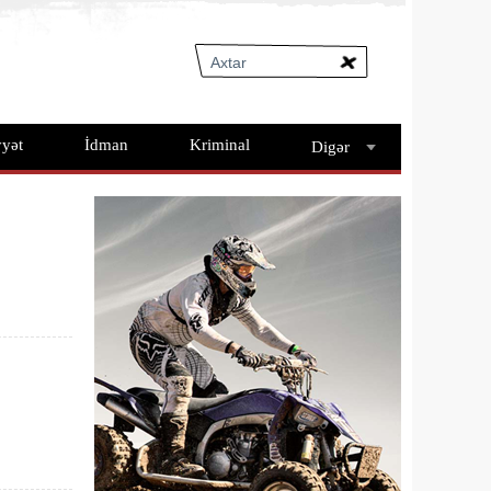
yət
İdman
Kriminal
Digər