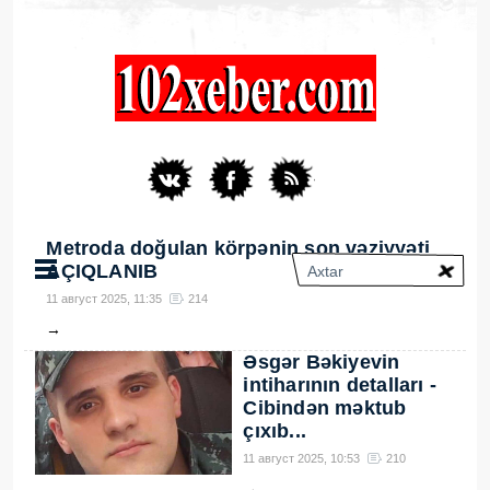
Metroda doğulan körpənin son vəziyyəti
AÇIQLANIB
11 август 2025, 11:35
214
→
Əsgər Bəkiyevin
intiharının detalları -
Cibindən məktub
çıxıb...
11 август 2025, 10:53
210
→