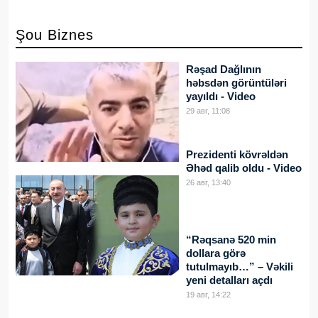
Şou Biznes
Rəşad Dağlının
həbsdən görüntüləri
yayıldı - Video
29 авг, 11:08
Prezidenti kövrəldən
Əhəd qalib oldu - Video
26 авг, 13:40
“Rəqsanə 520 min
dollara görə
tutulmayıb…” – Vəkili
yeni detalları açdı
19 авг, 14:22