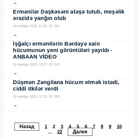
→
Ermənilər Daşkəsəni atəşə tutub, meşəlik
ərazidə yanğın olub
03 ноябрь 2020, 11:26
951
→
İşğalçı ermənilərin Bərdəyə xain
hücumunun yeni görüntüləri yayıldı -
ANBAAN VİDEO
02 ноябрь 2020, 13:27
910
→
Düşmən Zəngilana hücum etmək istədi,
ciddi itkilər verdi
02 ноябрь 2020, 11:20
962
→
Назад
1
2
3
4
5
6
7
8
9
10
...
22
Далее