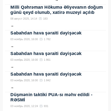
Milli Qəhrəman Hökumə Əliyevanın doğum
günü qeyd olunub, xatirə muzeyi açılıb
08 август 2025, 14:14
183
→
Sabahdan hava şəraiti dəyişəcək
03 ноябрь 2020, 16:00
1 782
→
Sabahdan hava şəraiti dəyişəcək
03 ноябрь 2020, 16:00
1 861
→
Sabahdan hava şəraiti dəyişəcək
03 ноябрь 2020, 16:00
1 842
→
Düşmənin taktiki PUA-sı məhv edildi -
RƏSMİ
03 ноябрь 2020, 12:24
931