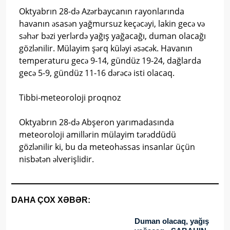
Oktyabrın 28-də Azərbaycanın rayonlarında
havanın əsasən yağmursuz keçəcəyi, lakin gecə və
səhər bəzi yerlərdə yağış yağacağı, duman olacağı
gözlənilir. Mülayim şərq küləyi əsəcək. Havanın
temperaturu gecə 9-14, gündüz 19-24, dağlarda
gecə 5-9, gündüz 11-16 dərəcə isti olacaq.
Tibbi-meteoroloji proqnoz
Oktyabrın 28-də Abşeron yarımadasında
meteoroloji amillərin mülayim tərəddüdü
gözlənilir ki, bu da meteohəssas insanlar üçün
nisbətən əlverişlidir.
DAHA ÇOX XƏBƏR:
Duman olacaq, yağış