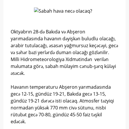
Oktyabrın 28-də Bakıda və Abşeron
yarımadasında havanın dəyişkən buludlu olacağı,
arabir tutulacağı, əsasən yağmursuz keçəcəyi, gecə
və səhər bəzi yerlərdə duman olacağı gözlənilir.
Milli Hidrometeorologiya Xidmətindən verilən
məlumata görə, sabah mülayim cənub-şərq küləyi
əsəcək.
Havanın temperaturu Abşeron yarımadasında
gecə 12-15, gündüz 19-21, Bakıda gecə 13-15,
gündüz 19-21 dərəcə isti olacaq. Atmosfer təzyiqi
normadan yüksək 770 mm civə sütunu, nisbi
rütubət gecə 70-80, gündüz 45-50 faiz təşkil
edəcək.