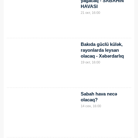
yağacaq - SABAHIN
HAVASI
21 окт, 16:00
Bakıda güclü külək,
rayonlarda leysan
olacaq - Xəbərdarlıq
19 окт, 16:00
Sabah hava necə
olacaq?
14 сен, 16:00