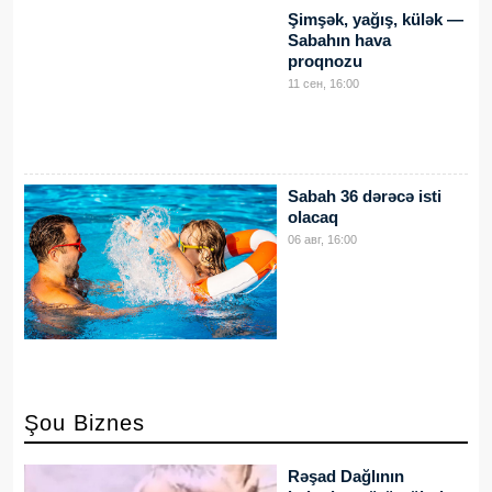
Şimşək, yağış, külək —
Sabahın hava
proqnozu
11 сен, 16:00
Sabah 36 dərəcə isti
olacaq
06 авг, 16:00
Şou Biznes
Rəşad Dağlının