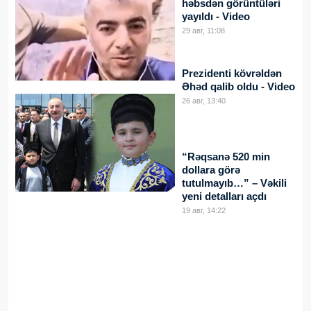
həbsdən görüntüləri
yayıldı - Video
29 авг, 11:08
Prezidenti kövrəldən
Əhəd qalib oldu - Video
26 авг, 13:40
“Rəqsanə 520 min
dollara görə
tutulmayıb…” – Vəkili
yeni detalları açdı
19 авг, 14:22