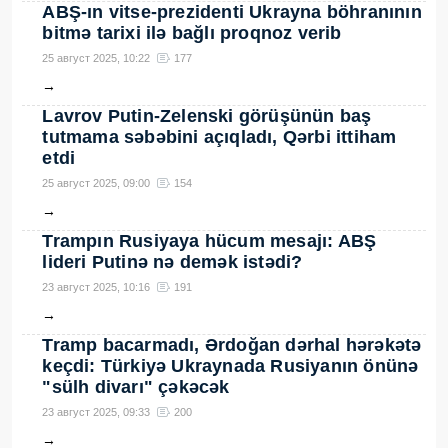
ABŞ-ın vitse-prezidenti Ukrayna böhranının
bitmə tarixi ilə bağlı proqnoz verib
25 август 2025, 10:22
177
→
Lavrov Putin-Zelenski görüşünün baş
tutmama səbəbini açıqladı, Qərbi ittiham
etdi
25 август 2025, 09:00
154
→
Trampın Rusiyaya hücum mesajı: ABŞ
lideri Putinə nə demək istədi?
23 август 2025, 10:16
191
→
Tramp bacarmadı, Ərdoğan dərhal hərəkətə
keçdi: Türkiyə Ukraynada Rusiyanın önünə
"sülh divarı" çəkəcək
23 август 2025, 09:33
200
→