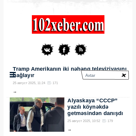
Tramp Amerikanın iki nəhəng televiziyasını
bağlayır
25 август 2025, 11:24
171
→
Alyaskaya “СССР”
yazılı köynəkdə
getməsindən danışdı
25 август 2025, 10:52
179
→