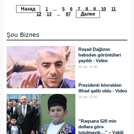
Назад
1
...
5
6
7
8
9
10
11
12
13
...
87
Далее
Şou Biznes
Rəşad Dağlının
həbsdən görüntüləri
yayıldı - Video
29 авг, 11:08
Prezidenti kövrəldən
Əhəd qalib oldu - Video
26 авг, 13:40
“Rəqsanə 520 min
dollara görə
tutulmayıb…” – Vəkili