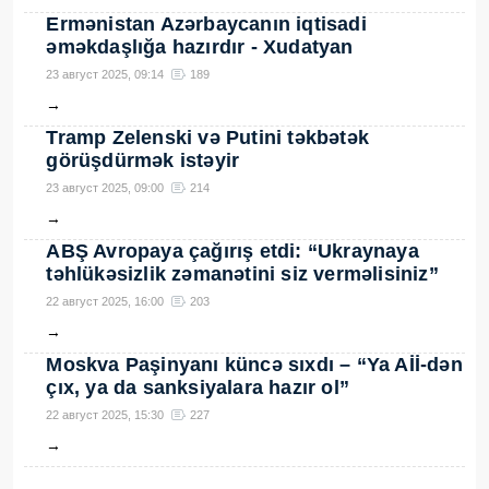
Ermənistan Azərbaycanın iqtisadi
əməkdaşlığa hazırdır - Xudatyan
23 август 2025, 09:14
189
→
Tramp Zelenski və Putini təkbətək
görüşdürmək istəyir
23 август 2025, 09:00
214
→
ABŞ Avropaya çağırış etdi: “Ukraynaya
təhlükəsizlik zəmanətini siz verməlisiniz”
22 август 2025, 16:00
203
→
Moskva Paşinyanı küncə sıxdı – “Ya Aİİ-dən
çıx, ya da sanksiyalara hazır ol”
22 август 2025, 15:30
227
→